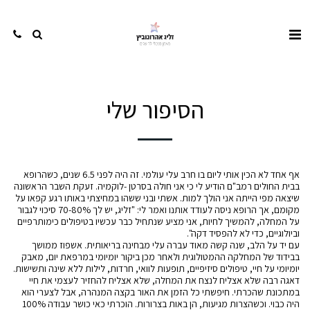
הסיפור שלי
אף אחד לא הכין אותי ליום בו חרב עלי עולמי. זה היה לפני 6.5 שנים, כשהרופא
בבית החולים רמב"ם הודיע לי כי אני חולה בסרטן -לוקמיה. זעקת השבר הראשונה
שיצאה מפי הייתה אני הולך למות. אשתי ובני ששהו במחיצתי באותו רגע קפאו על
מקומם, אך הרופא ניסה לעודד אותנו ואמר לי: "זליג, יש לך 70-80% סיכוי לגבור
על המחלה, להמשיך לחיות, אני מציע שנתחיל כבר עכשיו בטיפולים כימותרפיים
וביולוגיים, כדי לא להפסיד דקה".
עם יד על הלב, שנה קשה מאוד עברה עלי מבחינה בריאותית. אשפוז ממושך
בבידוד של המחלקה ההמטולוגית ולאחר מכן ביקור יומיומי במרפאת יום, מאבק
יומיומי על חיי, טיפולים סיזיפיים, תופעות לוואי, חרדות, לילות ללא שינה ותשישות.
דאגה רבה שלא אצליח לנצח את המחלה, שלא אצליח להחזיר לעצמי את חיי
במתכונת שהכרתי. חיפשתי כל הזמן את האור בקצה המנהרה, אבל לצערי הוא
היה כבוי. וכשהצרות מגיעות, הן באות בצרורות. הוכרתי כאי כושר עבודה 100%