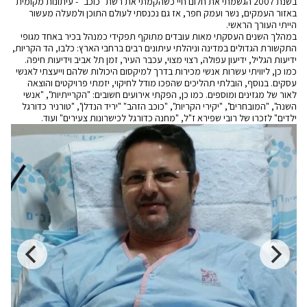
בשנת 2007 הגשמתי את חלום חיי כשהקמתי את רשת "כוכב" - עיתונות מקומית
באזור העמקים, נשר ועמק חפר, אז גם נכנסתי לעולם התוכן ולמעלה מעשור
הייתי העורך הראשי.
במהלך השנים העסקתי מאות עובדים מתוקף תפקידי כמנהל בכיר באחד מגופי
התקשורת הגדולים במדינה וניהלתי עיתונים רבים ברחבי הארץ: כלבו, הד הקריות,
ידיעות הגליל, ידיעון עפולה, רצוי מצוי, עכבר העיר, זמן תל אביב וידיעות חיפה.
כמו כן, ליוויתי עשרות אנשי מכירות בדרך למיקסום היכולות שלהם וייעצתי לאנשי
עסקים. בנוסף, הובלתי תהליכים שהפכו מודל לחיקוי, יזמתי פרויקטים והוצאה
לאור של מגזינים ומוספים. כמו כן, הפקתי אירועים חשובים: "הקרייתיות", "אנשי
השנה", "המובחרים", "יקירי הקריות", "כוכב הזהב" "יריד הנדלן", "טורניר כדורגל
ילדים" לזכרו של רובי שפירא ז"ל, "מחנה כדורגל לכישרונות צעירים" ועוד.