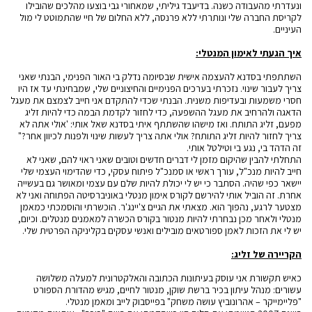
ונעדרתי מהעבודה כשנה. בדיעבד גיליתי, שמאחורי גבי בוצעו מהלכים שהובילו
לקריסת החברה שלי ונותרתי ללא פרנסה, ללא החלום של חיי שהתמוטט לי מול
העיניים.
איך הגעתי לאימון המנטלי:
השתתפתי בסדנא להעצמה אישית שבסיומה נדלק בי האור הפנימי, הבנתי שאני
צריך לעבור שינוי. נזכרתי בערכים הפנימיים והחיצוניים שלי, שמבחינתי עד אז היו
חסרי משמעות ובעדיפות משנית. הבנתי שכדי להתקדם אני חייב לצמצם את מעגל
הדאגה ולהרחיב את מעגל ההשפעה, כדי לחזור לקדמת הבמה כדי להיות זליג
מפעם, זליג התותח. ואז מישהו שהשתתף איתי בסדנא שאל אותי: 'אולי אתה לא
צריך לחזור להיות זליג התותח? אולי אתה צריך לעשות שינוי ולפנות לכיוון אחר?"
זה הדהד בי, נגע בי וטילטל אותי.
התחלתי להבין שהיקום מזמן לי דברים חדשים וטובים שאני ראוי להם, שאני לא
חייב להיות מנכ"ל, עורך ראשי או סמנכ"ל פיתוח עסקי, כדי שהדימוי העצמי שלי
יישאר כפי שהיה. הסתבר כי יש לי יכולת להיות שלם עם עצמי ומאושר גם בעשייה
אחרת. זה הוביל אותי להירשם לקורס אימון מנטלי באוניברסיטה הפתוחה ואני לא
מצטער לרגע, נהפוך הוא. מצאתי את הגיים צ'יינג'ר. הוכשרתי והוסמכתי כמאמן
מנטלי ולאחר מכן נבחרתי להיות מנטור בקורס הכשרה למאמנים מנטלים. וכיום,
יש לי את הזכות לאמן ספורטאים מובילים ואנשי עסקים בקליניקה הפרטית שלי.
הקריירה של זליג:
כאיש תקשורת אני עוסק בעיתונות הכתובה והאלקטרונית למעלה משלושה
עשורים: מנהל עיתון בכיר ברשת שוקן, מנטור לחיים, מגיש מהדורת הספורט
"פליימייקר – אהרונוביץ עושה משחק" בפייסבוק לייב ומאמן מנטלי.